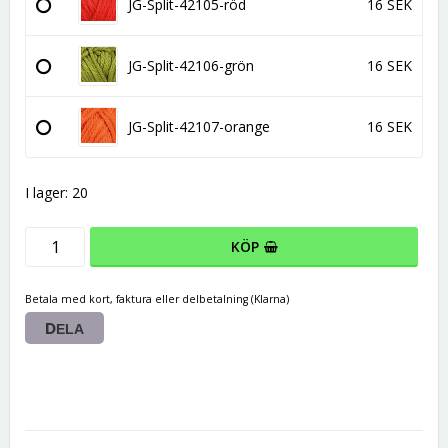
JG-Split-42105-röd
16 SEK
JG-Split-42106-grön
16 SEK
JG-Split-42107-orange
16 SEK
I lager: 20
KÖP
Betala med kort, faktura eller delbetalning (Klarna)
DELA